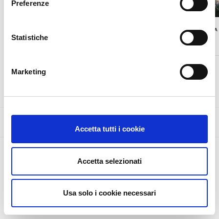
Preferenze
FONS VITAE
PIATTERA
Statistiche
2020
2018
Marketing
Mostra dettagli
EMAIL
•
FACEBOOK
•
INSTAGRAM
•
LINKEDIN
Accetta tutti i cookie
©2026 Antonio Ievolella - All Rights Reserved
MADE WITH LOVE BY
SUERTE STUDIO
Accetta selezionati
Privacy & Cookie
English
Usa solo i cookie necessari